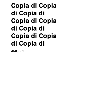
Copia di Copia
di Copia di
Copia di Copia
di Copia di
Copia di Copia
di Copia di
Prezzo
350,00 €
Available colours
*
Product-code: A00281
100% Leather
Lining: Viscose 80% / Polyester
20%
Sizing: FR 34 - 36 - 38 - 40 - 42
Made in Romania