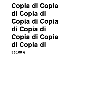
Copia di Copia
di Copia di
Copia di Copia
di Copia di
Copia di Copia
di Copia di
Prezzo
350,00 €
Available colours
*
Product-code: A00281
100% Leather
Lining: Viscose 80% / Polyester
20%
Sizing: FR 34 - 36 - 38 - 40 - 42
Made in Romania